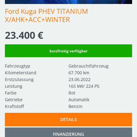
Ford Kuga PHEV TITANIUM 
X/AHK+ACC+WINTER
23.400 €
kurzfristig verfügbar
Fahrzeugtyp
Gebrauchtfahrzeug
Kilometerstand
67.700 km
Erstzulassung
23.06.2022
Leistung
165 kW/ 224 PS
Farbe
Rot
Getriebe
Automatik
Kraftstoff
Benzin
DETAILS
FINANZIERUNG