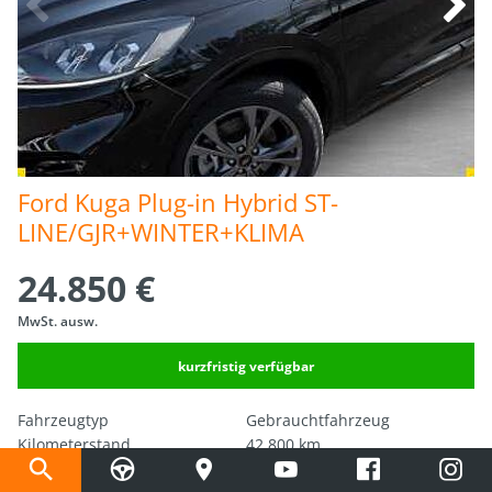
Ford Kuga Plug-in Hybrid ST-
LINE/GJR+WINTER+KLIMA
24.850 €
MwSt. ausw.
kurzfristig verfügbar
Fahrzeugtyp
Gebrauchtfahrzeug
Kilometerstand
42.800 km
Erstzulassung
07.06.2022