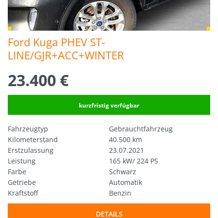
Ford Kuga PHEV ST-
LINE/GJR+ACC+WINTER
23.400 €
kurzfristig verfügbar
Fahrzeugtyp
Gebrauchtfahrzeug
Kilometerstand
40.500 km
Erstzulassung
23.07.2021
Leistung
165 kW/ 224 PS
Farbe
Schwarz
Getriebe
Automatik
Kraftstoff
Benzin
DETAILS