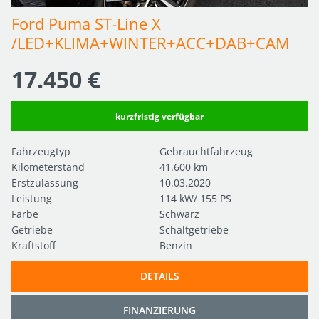
Ford Puma ST-Line X 
/LED+KLIMA+WINTER+ACC+DAB+CAM
17.450 €
kurzfristig verfügbar
Fahrzeugtyp
Gebrauchtfahrzeug
Kilometerstand
41.600 km
Erstzulassung
10.03.2020
Leistung
114 kW/ 155 PS
Farbe
Schwarz
Getriebe
Schaltgetriebe
Kraftstoff
Benzin
DETAILS
FINANZIERUNG