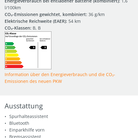
Energieverbrauch bei entladener Batterie (kombiniert):
1,6
l/100km
CO₂-Emissionen gewichtet, kombiniert:
36 g/km
Elektrische Reichweite (EAER):
54 km
CO₂-Klassen:
B, B
Information über den Energieverbrauch und die CO₂-
Emissionen des neuen PKW
Ausstattung
Spurhalteassistent
Bluetooth
Einparkhilfe vorn
Bremsassistent