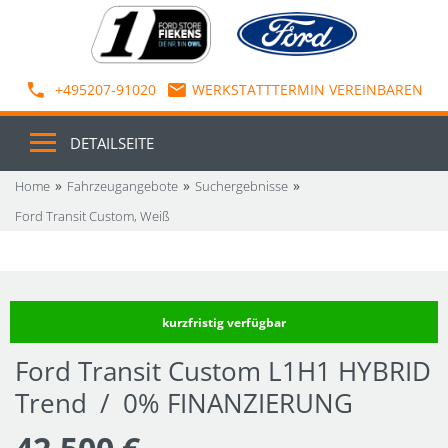
+495207-91020
WERKSTATTTERMIN VEREINBAREN
DETAILSEITE
Home
Fahrzeugangebote
Suchergebnisse
Ford Transit Custom, Weiß
kurzfristig verfügbar
Ford Transit Custom L1H1 HYBRID
Trend / 0% FINANZIERUNG