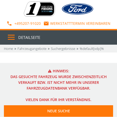
+495207-91020
WERKSTATTTERMIN VEREINBAREN
DETAILSEITE
Home
Fahrzeugangebote
Suchergebnisse
%default[vdp]%
HINWEIS:
DAS GESUCHTE FAHRZEUG WURDE ZWISCHENZEITLICH
VERKAUFT BZW. IST NICHT MEHR IN UNSERER
FAHRZEUGDATENBANK VERFÜGBAR.
VIELEN DANK FÜR IHR VERSTÄNDNIS.
NEUE SUCHE