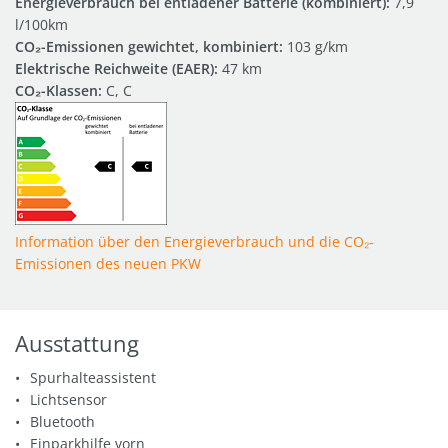
Energieverbrauch bei entladener Batterie (kombiniert):
7,9
l/100km
CO₂-Emissionen gewichtet, kombiniert:
103 g/km
Elektrische Reichweite (EAER):
47 km
CO₂-Klassen:
C, C
Information über den Energieverbrauch und die CO₂-
Emissionen des neuen PKW
Ausstattung
Spurhalteassistent
Lichtsensor
Bluetooth
Einparkhilfe vorn