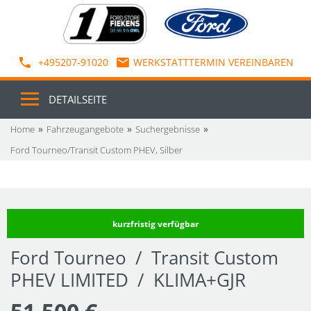
+495207-91020
WERKSTATTTERMIN VEREINBAREN
DETAILSEITE
Home
Fahrzeugangebote
Suchergebnisse
Ford Tourneo/Transit Custom PHEV, Silber
kurzfristig verfügbar
Ford Tourneo / Transit Custom
PHEV LIMITED / KLIMA+GJR