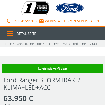
+495207-91020
WERKSTATTTERMIN VEREINBAREN
DETAILSEITE
Home
Fahrzeugangebote
Suchergebnisse
Ford Ranger, Grau
kurzfristig verfügbar
Ford Ranger STORMTRAK /
KLIMA+LED+ACC
63.950 €