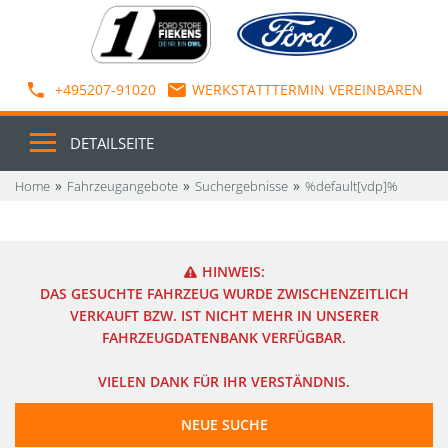
+495207-91020
WERKSTATTTERMIN VEREINBAREN
DETAILSEITE
Home
Fahrzeugangebote
Suchergebnisse
%default[vdp]%
HINWEIS:
DAS GESUCHTE FAHRZEUG WURDE ZWISCHENZEITLICH
VERKAUFT BZW. IST NICHT MEHR IN UNSERER
FAHRZEUGDATENBANK VERFÜGBAR.
VIELEN DANK FÜR IHR VERSTÄNDNIS.
NEUE SUCHE