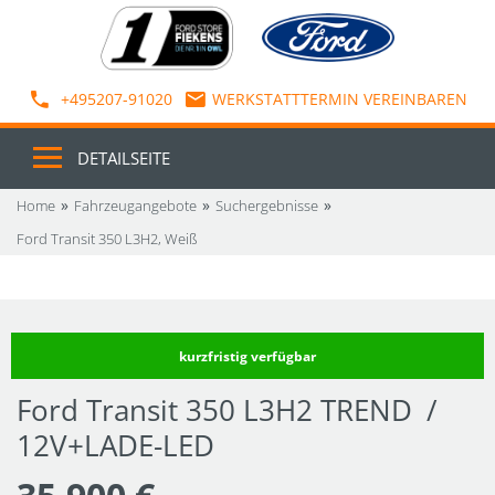
+495207-91020
WERKSTATTTERMIN VEREINBAREN
DETAILSEITE
Home
Fahrzeugangebote
Suchergebnisse
Ford Transit 350 L3H2, Weiß
kurzfristig verfügbar
Ford Transit 350 L3H2 TREND /
12V+LADE-LED