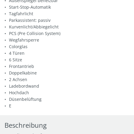
Außenspiegel beheizbar
Start-Stop-Automatik
Tagfahrlicht
Parkassistent: passiv
Kurvenlicht/Abbiegelicht
PCS (Pre Collision System)
Wegfahrsperre
Colorglas
4 Türen
6 Sitze
Frontantrieb
Doppelkabine
2 Achsen
Ladebordwand
Hochdach
Düsenbelüftung
E
Beschreibung